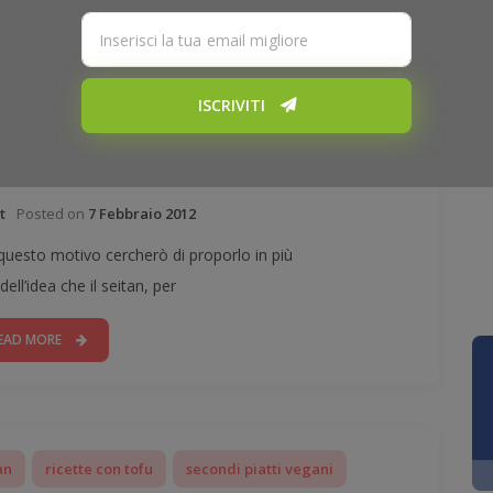
ISCRIVITI
ette vegan
secondi piatti vegani
ido “spezzatino” di seitan
Posted on
7 Febbraio 2012
t
 questo motivo cercherò di proporlo in più
ell’idea che il seitan, per
EAD MORE
an
ricette con tofu
secondi piatti vegani