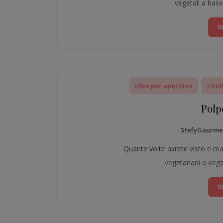
vegetali a base
R
idee per aperitivo
ricet
Polpe
StefyGourme
Quante volte avrete visto e mang
vegetariani o veg
R