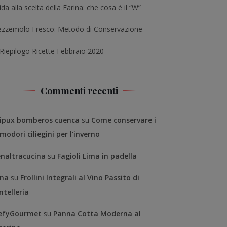
da alla scelta della Farina: che cosa è il “W”
ezzemolo Fresco: Metodo di Conservazione
 Riepilogo Ricette Febbraio 2020
Commenti recenti
ipux bomberos cuenca
su
Come conservare i
modori ciliegini per l’inverno
enaltracucina
su
Fagioli Lima in padella
na
su
Frollini Integrali al Vino Passito di
ntelleria
efyGourmet
su
Panna Cotta Moderna al