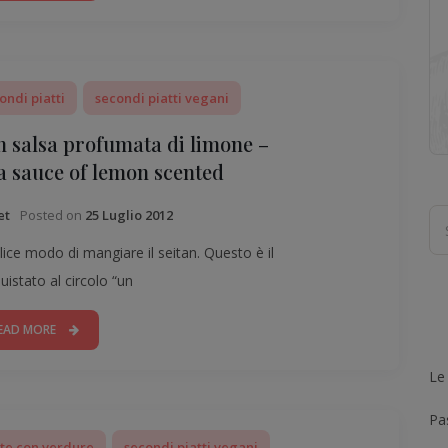
ondi piatti
secondi piatti vegani
in salsa profumata di limone –
 a sauce of lemon scented
Posted on
25 Luglio 2012
et
ice modo di mangiare il seitan. Questo è il
uistato al circolo “un
EAD MORE
Le
Pas
tte con verdure
secondi piatti vegani