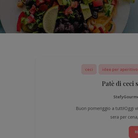
ceci
idee per aperitivo
Patè di ceci 
StefyGourm
Buon pomeriggio a tutti!Oggi vi
sera per cena
R