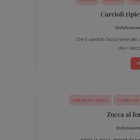
Carciofi ripie
StefyGourm
Che il carciofo faccia bene all
che i carci
R
metodi di cottura
ricette con
Zucca al fo
StefyGourm
Adoro la zucca.. eppure da b