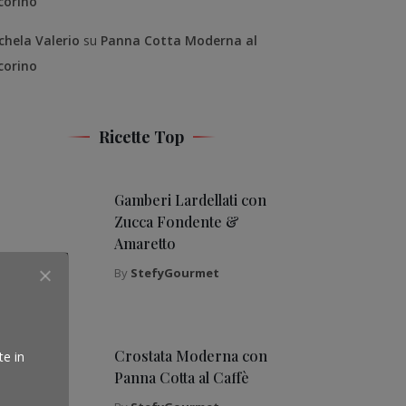
corino
chela Valerio
su
Panna Cotta Moderna al
corino
Ricette Top
Gamberi Lardellati con
Zucca Fondente &
Amaretto
By
StefyGourmet
Crostata Moderna con
te in
Panna Cotta al Caffè