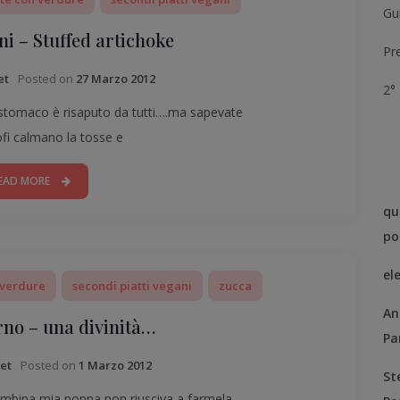
Gui
ni – Stuffed artichoke
Pr
Posted on
27 Marzo 2012
et
2°
o stomaco è risaputo da tutti….ma sapevate
ofi calmano la tosse e
EAD MORE
qu
po
el
 verdure
secondi piatti vegani
zucca
An
rno – una divinità…
Pa
Posted on
1 Marzo 2012
et
St
ambina mia nonna non riusciva a farmela