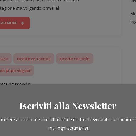
Pe
agione sta volgendo ormai al
Mi
Pe
EAD MORE
esce
ricette con seitan
ricette con tofu
di piatti vegani
tan tonnato
Posted on
23 Febbraio 2012
t
Iscriviti alla Newsletter
sento una bomba…Sì, perchè questa ricetta è
oteine all’ennesima potenza, per
ricevere accesso alle mie ultimissime ricette ricevendole comodamen
mail ogni settimana!
EAD MORE