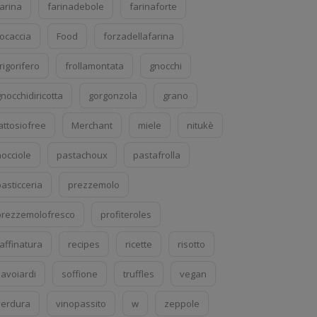
farina
farinadebole
farinaforte
focaccia
Food
forzadellafarina
rigorifero
frollamontata
gnocchi
nocchidiricotta
gorgonzola
grano
attosiofree
Merchant
miele
nitukè
nocciole
pastachoux
pastafrolla
asticceria
prezzemolo
prezzemolofresco
profiteroles
affinatura
recipes
ricette
risotto
savoiardi
soffione
truffles
vegan
verdura
vinopassito
w
zeppole