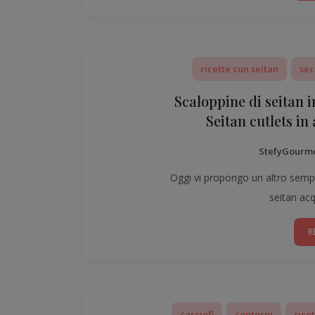
ricette con seitan
sec
Scaloppine di seitan 
Seitan cutlets in
StefyGourm
Oggi vi propongo un altro sempl
seitan acq
R
carciofi
contorni
rice