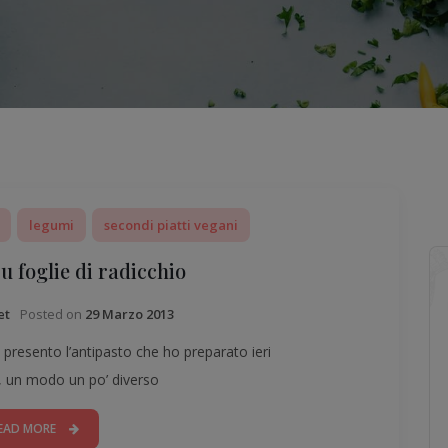
legumi
secondi piatti vegani
su foglie di radicchio
Posted on
29 Marzo 2013
et
 presento l’antipasto che ho preparato ieri
, un modo un po’ diverso
EAD MORE