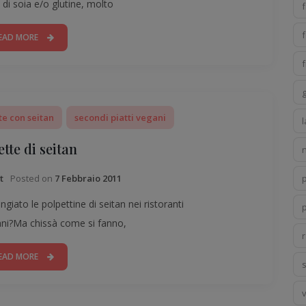
 di soia e/o glutine, molto
EAD MORE
f
g
te con seitan
secondi piatti vegani
l
tte di seitan
Posted on
7 Febbraio 2011
t
p
iato le polpettine di seitan nei ristoranti
ani?Ma chissà come si fanno,
r
EAD MORE