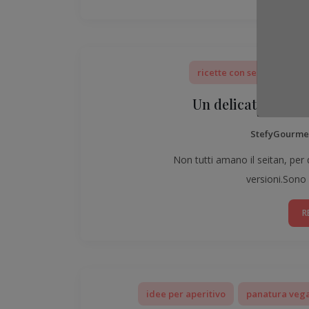
ricette con seitan
ric
Un delicato e morb
StefyGourme
Non tutti amano il seitan, per
versioni.Sono d
R
idee per aperitivo
panatura veg