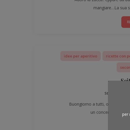
mangiare…La sua st
R
idee per aperitivo
ricette con p
secon
Sei
StefyGourme
Buongiorno a tutti, oggi vi pre
un concentrato di pr
per 
R