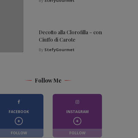
By
StefyGourmet
Decotto alla Clorofilla – con
Ciuffo di Carote
By
StefyGourmet
Follow Me
FACEBOOK
INSTAGRAM
FOLLOW
FOLLOW