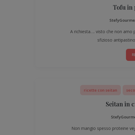
Tofu in
StefyGourme
A richiesta…. visto che non amo p
sfizioso antipastino.
R
ricette con seitan
seco
Seitan in
StefyGourm
Non mangio spesso proteine veget