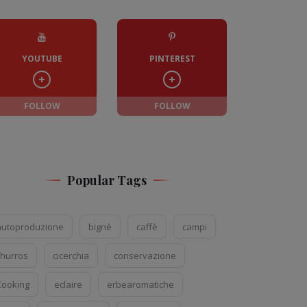
YOUTUBE
PINTEREST
FOLLOW
FOLLOW
Popular Tags
autoproduzione
bignè
caffè
campi
churros
cicerchia
conservazione
Cooking
eclaire
erbearomatiche