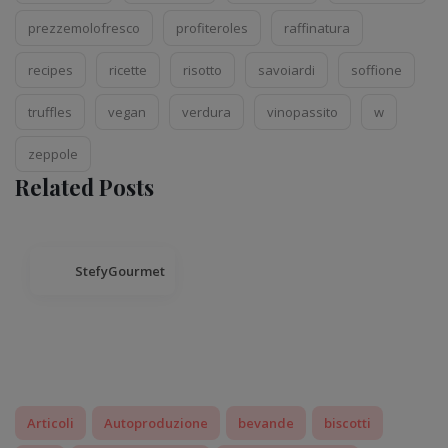
prezzemolofresco
profiteroles
raffinatura
recipes
ricette
risotto
savoiardi
soffione
truffles
vegan
verdura
vinopassito
w
zeppole
Related Posts
StefyGourmet
Articoli
Autoproduzione
bevande
biscotti