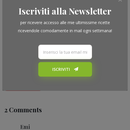
Iscriviti alla Newsletter
per ricevere accesso alle mie ultimissime ricette
Articoli
avena
bevande
Breakfast
ricevendole comodamente in mail ogni settimana!
cioccolatini
Le ricette della settimana
Pasticceria
2° Riepilogo Ricette Febbraio 2020
Posted on
22 Febbraio 2021
ISCRIVITI
2° Riepilogo Ricette Febbraio 2020
READ MORE
2 Comments
Emi