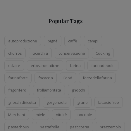
Popular Tags
autoproduzione
bignè
caffè
campi
churros
cicerchia
conservazione
Cooking
eclaire
erbearomatiche
farina
farinadebole
farinaforte
focaccia
Food
forzadellafarina
frigorifero
frollamontata
gnocchi
gnocchidiricotta
gorgonzola
grano
lattosiofree
Merchant
miele
nitukè
nocciole
pastachoux
pastafrolla
pasticceria
prezzemolo