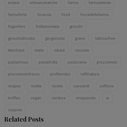
eclaire
erbearomatiche
farina
farinadebole
farinaforte
focaccia
Food
forzadellafarina
frigorifero
frollamontata
gnocchi
gnocchidiricotta
gorgonzola
grano
lattosiofree
Merchant
miele
nitukè
nocciole
pastachoux
pastafrolla
pasticceria
prezzemolo
prezzemolofresco
profiteroles
raffinatura
recipes
ricette
risotto
savoiardi
soffione
truffles
vegan
verdura
vinopassito
w
zeppole
Related Posts