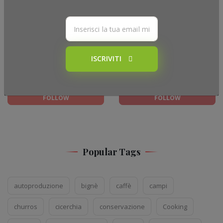
FOLLOW
FOLLOW
ISCRIVITI
YOUTUBE
PINTEREST
FOLLOW
FOLLOW
Popular Tags
autoproduzione
bignè
caffè
campi
churros
cicerchia
conservazione
Cooking