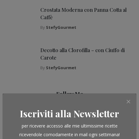
Crostata Moderna con Panna Cotta al
Caffè
By
StefyGourmet
Decotto alla Clorofilla – con Ciuffo di
Carote
By
StefyGourmet
Follow Me
Iscriviti alla Newsletter
per ricevere accesso alle mie ultimissime ricette
FACEBOOK
INSTAGRAM
ricevendole comodamente in mail ogni settimana!