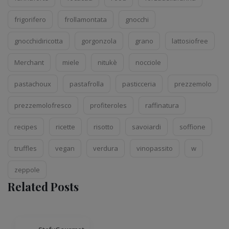
frigorifero
frollamontata
gnocchi
gnocchidiricotta
gorgonzola
grano
lattosiofree
Merchant
miele
nitukè
nocciole
pastachoux
pastafrolla
pasticceria
prezzemolo
prezzemolofresco
profiteroles
raffinatura
recipes
ricette
risotto
savoiardi
soffione
truffles
vegan
verdura
vinopassito
w
zeppole
Related Posts