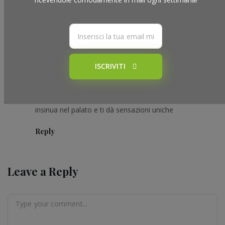
One Comment
Max Costantino
Posted on: 7 Giugno 2020
ISCRIVITI
������ il confit lo adoro la caramellizzazione del
pomodoro é una lirica suprema di passione che si
insinua nel palato e ti dà sensazioni uniche
Reply
Leave a Reply