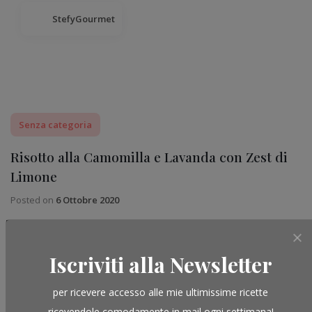
StefyGourmet
Senza categoria
Risotto alla Camomilla e Lavanda con Zest di
Limone
Posted on
6 Ottobre 2020
Vi siete mai imbattuti in un grande Campo di Camomilla?
Qualche anno fa, il 2016 credo, ero in sella
Iscriviti alla Newsletter
READ MORE
per ricevere accesso alle mie ultimissime ricette
ricevendole comodamente in mail ogni settimana!