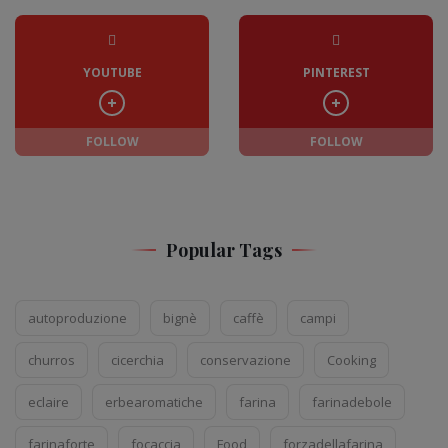
YOUTUBE
PINTEREST
FOLLOW
FOLLOW
Popular Tags
autoproduzione
bignè
caffè
campi
churros
cicerchia
conservazione
Cooking
eclaire
erbearomatiche
farina
farinadebole
farinaforte
focaccia
Food
forzadellafarina