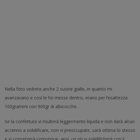
Nella foto vedrete anche 2 susine gialle, in quanto mi
avanzavano e così le ho messe dentro, erano per l’esattezza
100grammi con 900gr di albicocche.
Se la confettura vi risulterà leggermente liquida e non darà alcun
accenno a solidificare, non vi preoccupate, sarà ottima lo stesso
e si conserverà comunque, anzi, un pò si solidificherà con il