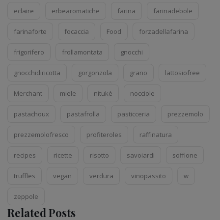
eclaire
erbearomatiche
farina
farinadebole
farinaforte
focaccia
Food
forzadellafarina
frigorifero
frollamontata
gnocchi
gnocchidiricotta
gorgonzola
grano
lattosiofree
Merchant
miele
nitukè
nocciole
pastachoux
pastafrolla
pasticceria
prezzemolo
prezzemolofresco
profiteroles
raffinatura
recipes
ricette
risotto
savoiardi
soffione
truffles
vegan
verdura
vinopassito
w
zeppole
Related Posts