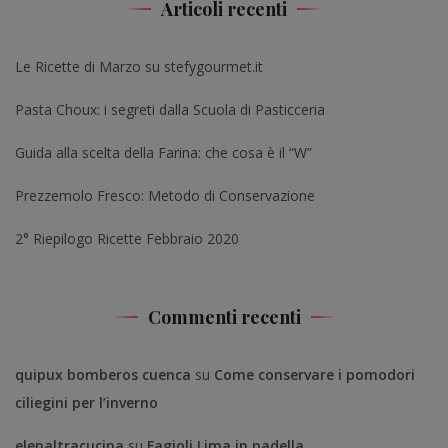
Articoli recenti
Le Ricette di Marzo su stefygourmet.it
Pasta Choux: i segreti dalla Scuola di Pasticceria
Guida alla scelta della Farina: che cosa è il “W”
Prezzemolo Fresco: Metodo di Conservazione
2° Riepilogo Ricette Febbraio 2020
Commenti recenti
quipux bomberos cuenca
su
Come conservare i pomodori
ciliegini per l’inverno
elenaltracucina
su
Fagioli Lima in padella