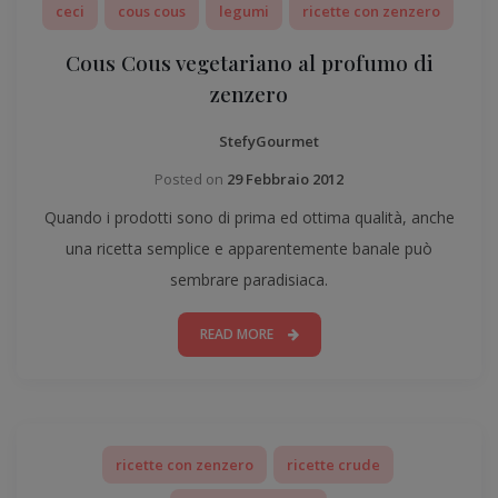
ceci
cous cous
legumi
ricette con zenzero
Cous Cous vegetariano al profumo di
zenzero
StefyGourmet
Posted on
29 Febbraio 2012
Quando i prodotti sono di prima ed ottima qualità, anche
una ricetta semplice e apparentemente banale può
sembrare paradisiaca.
READ MORE
ricette con zenzero
ricette crude