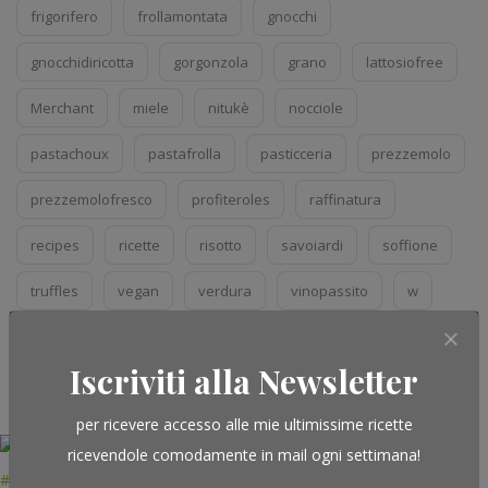
frigorifero
frollamontata
gnocchi
gnocchidiricotta
gorgonzola
grano
lattosiofree
Merchant
miele
nitukè
nocciole
pastachoux
pastafrolla
pasticceria
prezzemolo
prezzemolofresco
profiteroles
raffinatura
recipes
ricette
risotto
savoiardi
soffione
truffles
vegan
verdura
vinopassito
w
zeppole
Iscriviti alla Newsletter
per ricevere accesso alle mie ultimissime ricette
ricevendole comodamente in mail ogni settimana!