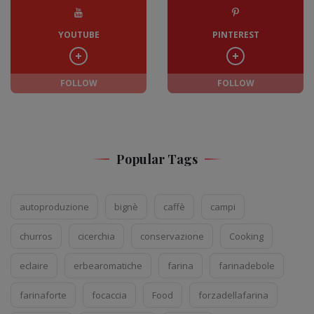
YOUTUBE
PINTEREST
FOLLOW
FOLLOW
Popular Tags
autoproduzione
bignè
caffè
campi
churros
cicerchia
conservazione
Cooking
eclaire
erbearomatiche
farina
farinadebole
farinaforte
focaccia
Food
forzadellafarina