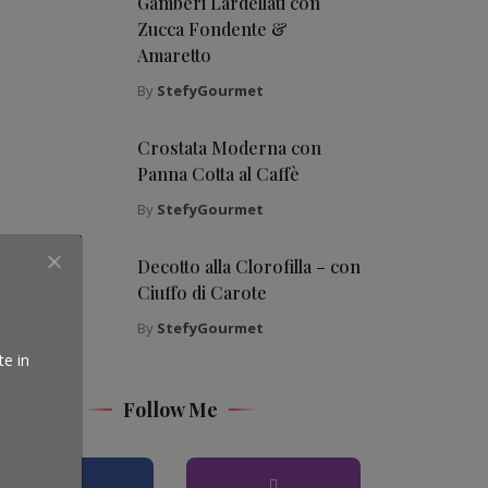
Gamberi Lardellati con
Zucca Fondente &
Amaretto
By
StefyGourmet
Crostata Moderna con
Panna Cotta al Caffè
By
StefyGourmet
Decotto alla Clorofilla – con
Ciuffo di Carote
By
StefyGourmet
te in
Follow Me