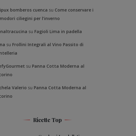
ipux bomberos cuenca
su
Come conservare i
modori ciliegini per l’inverno
enaltracucina
su
Fagioli Lima in padella
na
su
Frollini Integrali al Vino Passito di
ntelleria
efyGourmet
su
Panna Cotta Moderna al
corino
chela Valerio
su
Panna Cotta Moderna al
corino
Ricette Top