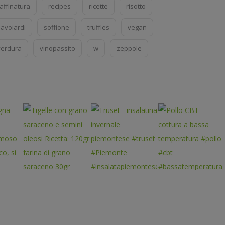
affinatura
recipes
ricette
risotto
savoiardi
soffione
truffles
vegan
verdura
vinopassito
w
zeppole