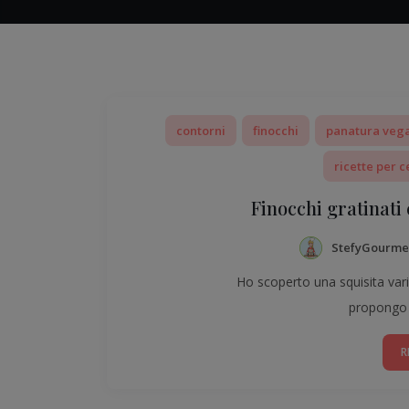
contorni
finocchi
panatura veg
ricette per c
Finocchi gratinati
StefyGourme
Ho scoperto una squisita varia
propongo o
R