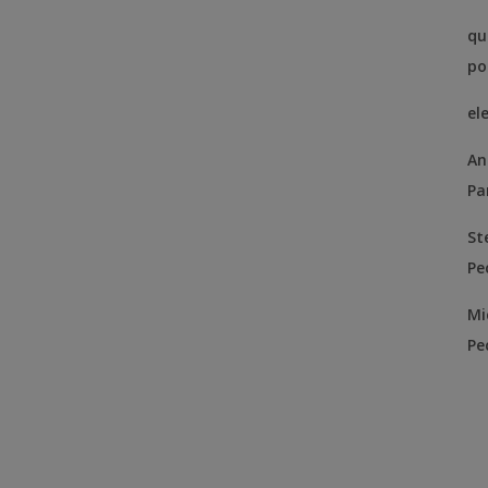
qu
po
el
An
Pa
St
Pe
Mi
Pe