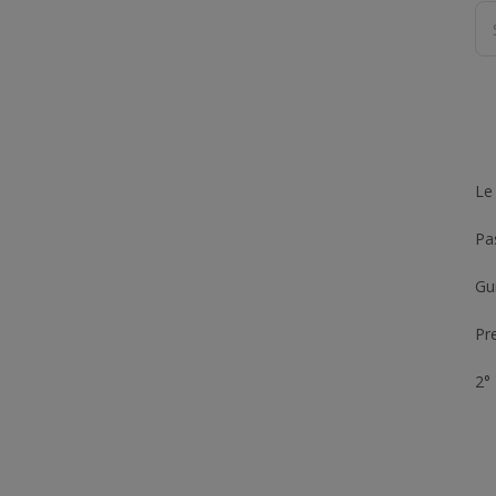
Le
Pas
Gui
Pr
2°