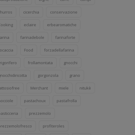
churros
cicerchia
conservazione
Cooking
eclaire
erbearomatiche
farina
farinadebole
farinaforte
focaccia
Food
forzadellafarina
rigorifero
frollamontata
gnocchi
nocchidiricotta
gorgonzola
grano
attosiofree
Merchant
miele
nitukè
nocciole
pastachoux
pastafrolla
asticceria
prezzemolo
prezzemolofresco
profiteroles