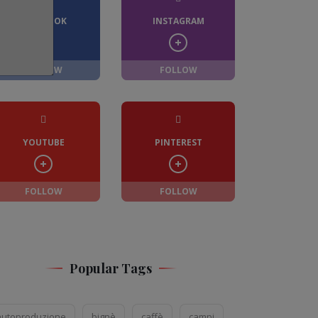
FACEBOOK
INSTAGRAM
FOLLOW
FOLLOW
YOUTUBE
PINTEREST
FOLLOW
FOLLOW
Popular Tags
autoproduzione
bignè
caffè
campi