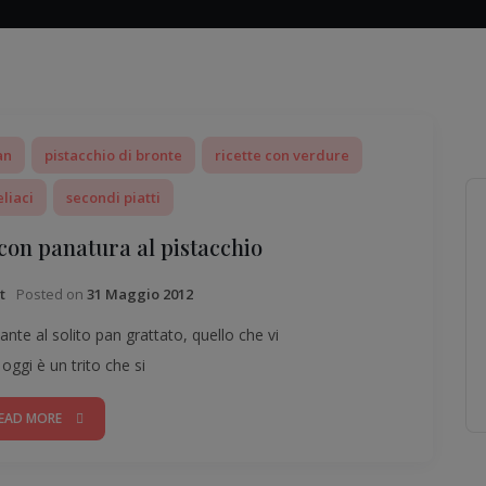
an
pistacchio di bronte
ricette con verdure
eliaci
secondi piatti
 con panatura al pistacchio
Posted on
31 Maggio 2012
t
nte al solito pan grattato, quello che vi
ggi è un trito che si
EAD MORE