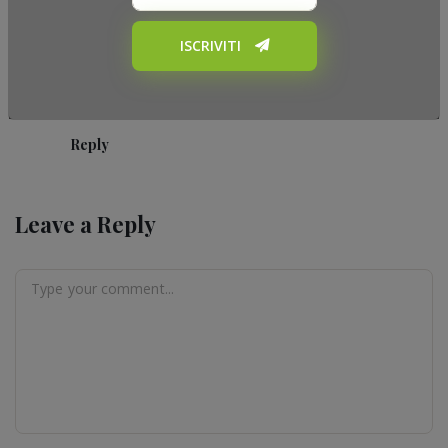
**stefycunsy**
Posted on: 18 Ottobre 2011
ISCRIVITI
grazie a voi per la vostra presenza, la compagnia era
ottima! La prossima cena sarà tra 2 venerdì!
Reply
Leave a Reply