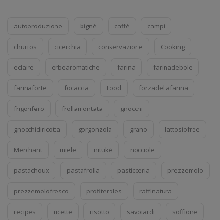
autoproduzione
bignè
caffè
campi
churros
cicerchia
conservazione
Cooking
eclaire
erbearomatiche
farina
farinadebole
farinaforte
focaccia
Food
forzadellafarina
frigorifero
frollamontata
gnocchi
gnocchidiricotta
gorgonzola
grano
lattosiofree
Merchant
miele
nitukè
nocciole
pastachoux
pastafrolla
pasticceria
prezzemolo
prezzemolofresco
profiteroles
raffinatura
recipes
ricette
risotto
savoiardi
soffione