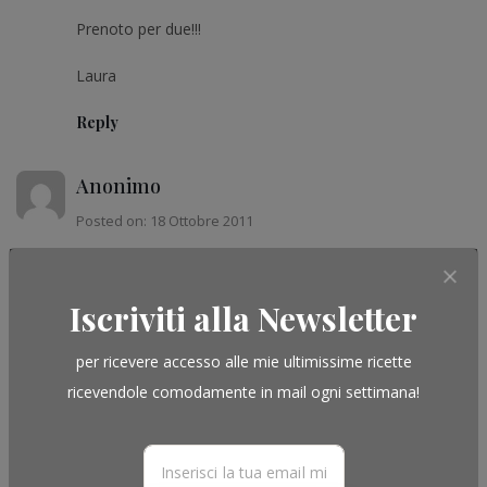
Prenoto per due!!!
Laura
Reply
Anonimo
Posted on: 18 Ottobre 2011
Grazie mille Stafania!!Per l'ottima cena e per splendida
compagnia!
Iscriviti alla Newsletter
Spero di riverdervi presto!
per ricevere accesso alle mie ultimissime ricette
Laura e Andrea
ricevendole comodamente in mail ogni settimana!
Reply