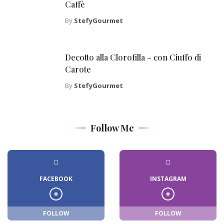
Caffè
By
StefyGourmet
Decotto alla Clorofilla – con Ciuffo di
Carote
By
StefyGourmet
Follow Me
FACEBOOK
INSTAGRAM
FOLLOW
FOLLOW