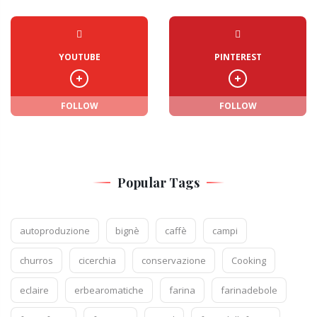
YOUTUBE
PINTEREST
FOLLOW
FOLLOW
Popular Tags
autoproduzione
bignè
caffè
campi
churros
cicerchia
conservazione
Cooking
eclaire
erbearomatiche
farina
farinadebole