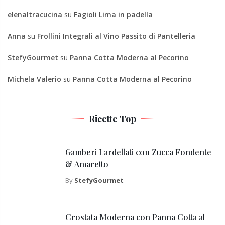
elenaltracucina
su
Fagioli Lima in padella
Anna
su
Frollini Integrali al Vino Passito di Pantelleria
StefyGourmet
su
Panna Cotta Moderna al Pecorino
Michela Valerio
su
Panna Cotta Moderna al Pecorino
Ricette Top
Gamberi Lardellati con Zucca Fondente
& Amaretto
By
StefyGourmet
Crostata Moderna con Panna Cotta al