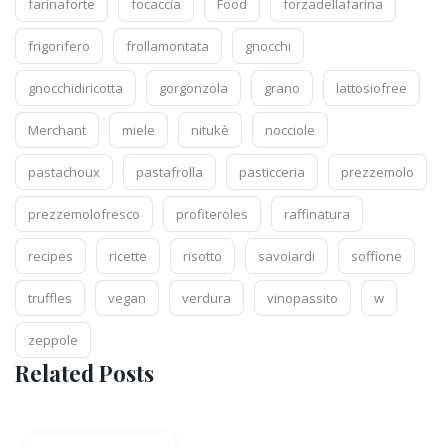
farinaforte
focaccia
Food
forzadellafarina
frigorifero
frollamontata
gnocchi
gnocchidiricotta
gorgonzola
grano
lattosiofree
Merchant
miele
nitukè
nocciole
pastachoux
pastafrolla
pasticceria
prezzemolo
prezzemolofresco
profiteroles
raffinatura
recipes
ricette
risotto
savoiardi
soffione
truffles
vegan
verdura
vinopassito
w
zeppole
Related Posts