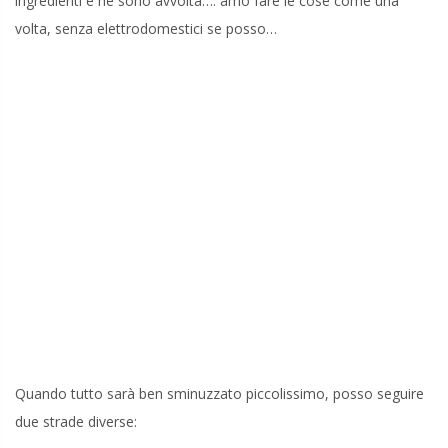
ingredienti e ne sono avvolta…. amo fare le cose come una
volta, senza elettrodomestici se posso…
Quando tutto sarà ben sminuzzato piccolissimo, posso seguire
due strade diverse: