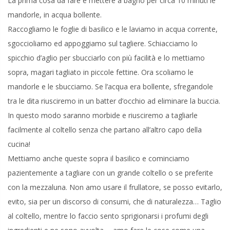
La prima cosa da fare è mettere a bagno per circa 10 minuti le
mandorle, in acqua bollente.
Raccogliamo le foglie di basilico e le laviamo in acqua corrente,
sgoccioliamo ed appoggiamo sul tagliere. Schiacciamo lo
spicchio d’aglio per sbucciarlo con più facilità e lo mettiamo
sopra, magari tagliato in piccole fettine. Ora scoliamo le
mandorle e le sbucciamo. Se l’acqua era bollente, sfregandole
tra le dita riusciremo in un batter d’occhio ad eliminare la buccia.
In questo modo saranno morbide e riusciremo a tagliarle
facilmente al coltello senza che partano all’altro capo della
cucina!
Mettiamo anche queste sopra il basilico e cominciamo
pazientemente a tagliare con un grande coltello o se preferite
con la mezzaluna. Non amo usare il frullatore, se posso evitarlo,
evito, sia per un discorso di consumi, che di naturalezza… Taglio
al coltello, mentre lo faccio sento sprigionarsi i profumi degli