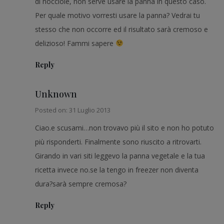
di nocciole, non serve usare la panna in questo caso.
Per quale motivo vorresti usare la panna? Vedrai tu
stesso che non occorre ed il risultato sarà cremoso e
delizioso! Fammi sapere
Reply
Unknown
Posted on: 31 Luglio 2013
Ciao.e scusami…non trovavo più il sito e non ho potuto
più risponderti. Finalmente sono riuscito a ritrovarti.
Girando in vari siti leggevo la panna vegetale e la tua
ricetta invece no.se la tengo in freezer non diventa
dura?sarà sempre cremosa?
Reply