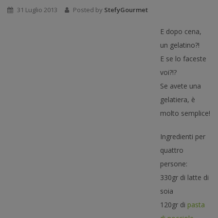
31 Luglio 2013
Posted by
StefyGourmet
E dopo cena,
un gelatino?!
E se lo faceste
voi?!?
Se avete una
gelatiera, è
molto semplice!
Ingredienti per
quattro
persone:
330gr di latte di
soia
120gr di
pasta