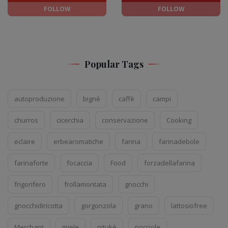
FOLLOW
FOLLOW
Popular Tags
autoproduzione
bignè
caffè
campi
churros
cicerchia
conservazione
Cooking
eclaire
erbearomatiche
farina
farinadebole
farinaforte
focaccia
Food
forzadellafarina
frigorifero
frollamontata
gnocchi
gnocchidiricotta
gorgonzola
grano
lattosiofree
Merchant
miele
nitukè
nocciole