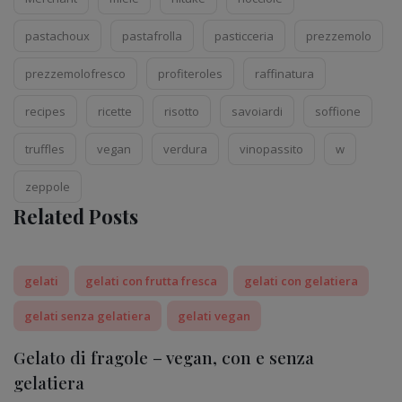
pastachoux
pastafrolla
pasticceria
prezzemolo
prezzemolofresco
profiteroles
raffinatura
recipes
ricette
risotto
savoiardi
soffione
truffles
vegan
verdura
vinopassito
w
zeppole
Related Posts
gelati
gelati con frutta fresca
gelati con gelatiera
gelati senza gelatiera
gelati vegan
Gelato di fragole – vegan, con e senza
gelatiera