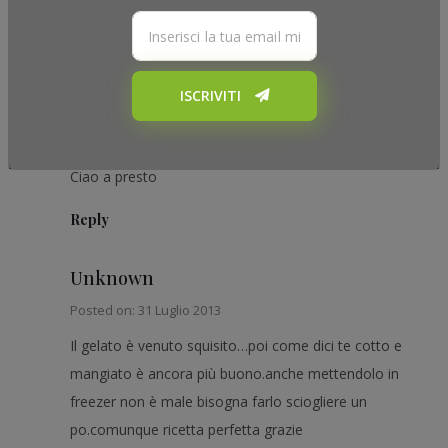
prodotti vadano preparati e mangiati subito.
Prova a fare un tentativo e fammi sapere!
Ma ricorda che la cremosità e la delicatezza di questa
ISCRIVITI
ricetta, potrai apprezzarla solamente al momento della
realizzazione!
Ciao a presto
Reply
Unknown
Posted on: 31 Luglio 2013
Il gelato è venuto squisito…poi come dici te cotto e
mangiato è ancora più buono.anche mettendolo in
freezer non è male bisogna farlo sciogliere un
po.comunque ricetta perfetta grazie