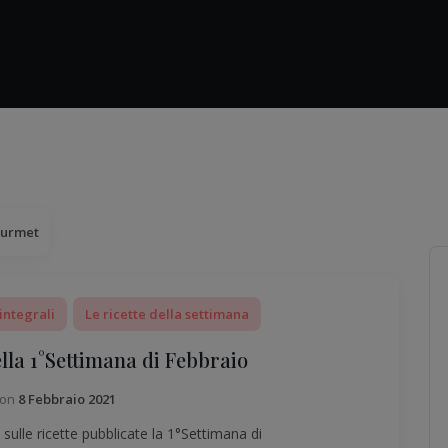
ourmet
integrali
Le ricette della settimana
ella 1°Settimana di Febbraio
 on
8 Febbraio 2021
ulle ricette pubblicate la 1°Settimana di