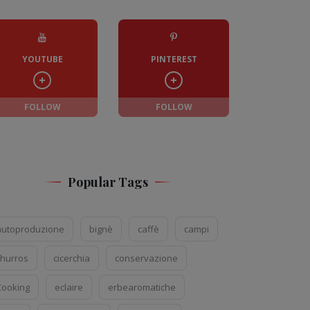
YOUTUBE
PINTEREST
FOLLOW
FOLLOW
Popular Tags
autoproduzione
bignè
caffè
campi
churros
cicerchia
conservazione
Cooking
eclaire
erbearomatiche