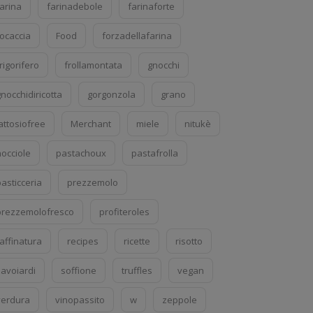
farina
farinadebole
farinaforte
focaccia
Food
forzadellafarina
rigorifero
frollamontata
gnocchi
nocchidiricotta
gorgonzola
grano
attosiofree
Merchant
miele
nitukè
nocciole
pastachoux
pastafrolla
asticceria
prezzemolo
prezzemolofresco
profiteroles
affinatura
recipes
ricette
risotto
savoiardi
soffione
truffles
vegan
verdura
vinopassito
w
zeppole