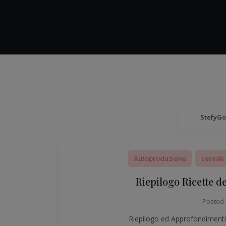
StefyG
Autoproduzione
cereali 
Riepilogo Ricette d
Posted
Riepilogo ed Approfondimenti s