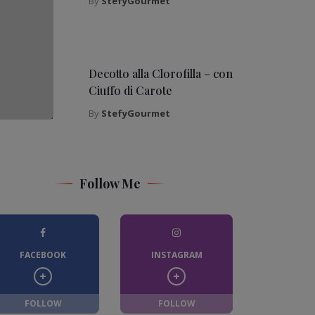
By
StefyGourmet
Decotto alla Clorofilla – con
Ciuffo di Carote
By
StefyGourmet
Follow Me
FACEBOOK
INSTAGRAM
FOLLOW
FOLLOW