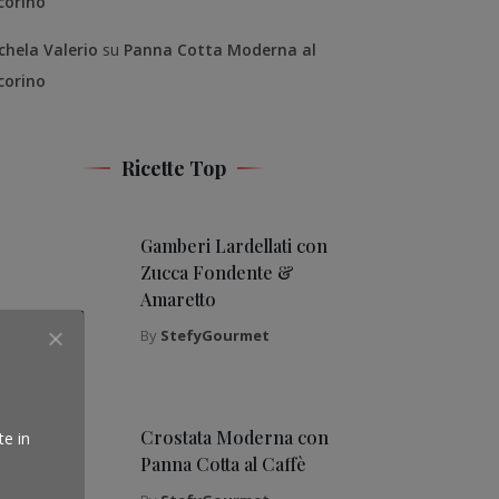
corino
chela Valerio
su
Panna Cotta Moderna al
corino
Ricette Top
Gamberi Lardellati con
Zucca Fondente &
Amaretto
By
StefyGourmet
Crostata Moderna con
te in
Panna Cotta al Caffè