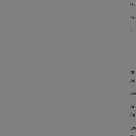
Gui
Pr
2°
qu
po
el
An
Pa
St