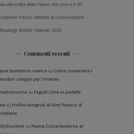
da alla scelta della Farina: che cosa è il “W”
ezzemolo Fresco: Metodo di Conservazione
 Riepilogo Ricette Febbraio 2020
Commenti recenti
ipux bomberos cuenca
su
Come conservare i
modori ciliegini per l’inverno
enaltracucina
su
Fagioli Lima in padella
na
su
Frollini Integrali al Vino Passito di
ntelleria
efyGourmet
su
Panna Cotta Moderna al