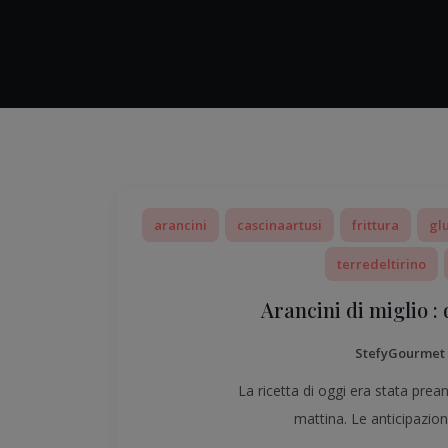
arancini
cascinaartusi
frittura
gl
terredeltirino
Arancini di miglio :
StefyGourmet
La ricetta di oggi era stata pre
mattina. Le anticipazion