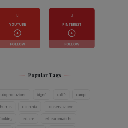
YOUTUBE
PINTEREST
FOLLOW
FOLLOW
Popular Tags
autoproduzione
bignè
caffè
campi
churros
cicerchia
conservazione
Cooking
eclaire
erbearomatiche