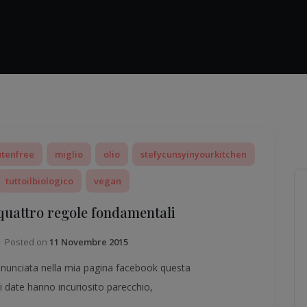
utenfree
miglio
olio
stefycunsyinyourkitchen
tuttoilbiologico
vegan
 quattro regole fondamentali
Posted on
11 Novembre 2015
annunciata nella mia pagina facebook questa
i date hanno incuriosito parecchio,