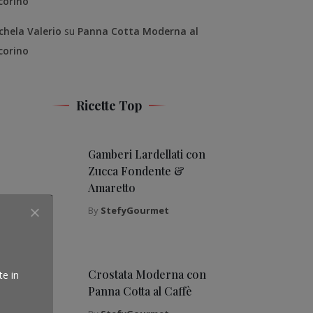
corino
chela Valerio
su
Panna Cotta Moderna al
corino
Ricette Top
Gamberi Lardellati con
Zucca Fondente &
Amaretto
By
StefyGourmet
Crostata Moderna con
te in
Panna Cotta al Caffè