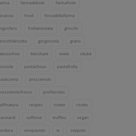
farina
farinadebole
farinaforte
focaccia
Food
forzadellafarina
rigorifero
frollamontata
gnocchi
nocchidiricotta
gorgonzola
grano
attosiofree
Merchant
miele
nitukè
nocciole
pastachoux
pastafrolla
asticceria
prezzemolo
prezzemolofresco
profiteroles
affinatura
recipes
ricette
risotto
savoiardi
soffione
truffles
vegan
verdura
vinopassito
w
zeppole