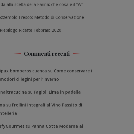
da alla scelta della Farina: che cosa è il “W”
ezzemolo Fresco: Metodo di Conservazione
 Riepilogo Ricette Febbraio 2020
Commenti recenti
ipux bomberos cuenca
su
Come conservare i
modori ciliegini per l’inverno
enaltracucina
su
Fagioli Lima in padella
na
su
Frollini Integrali al Vino Passito di
ntelleria
efyGourmet
su
Panna Cotta Moderna al