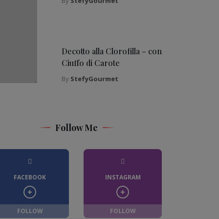
By
StefyGourmet
Decotto alla Clorofilla – con
Ciuffo di Carote
By
StefyGourmet
Follow Me
FACEBOOK
INSTAGRAM
FOLLOW
FOLLOW