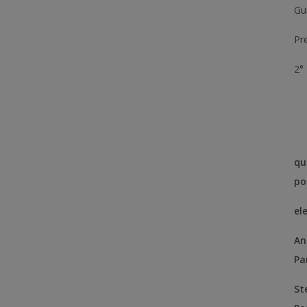
Gui
Pr
2°
qu
po
el
An
Pa
St