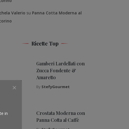
corino
chela Valerio
su
Panna Cotta Moderna al
corino
Ricette Top
Gamberi Lardellati con
Zucca Fondente &
Amaretto
By
StefyGourmet
Crostata Moderna con
te in
Panna Cotta al Caffè