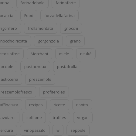
farina
farinadebole
farinaforte
focaccia
Food
forzadellafarina
rigorifero
frollamontata
gnocchi
nocchidiricotta
gorgonzola
grano
attosiofree
Merchant
miele
nitukè
nocciole
pastachoux
pastafrolla
asticceria
prezzemolo
prezzemolofresco
profiteroles
affinatura
recipes
ricette
risotto
savoiardi
soffione
truffles
vegan
verdura
vinopassito
w
zeppole