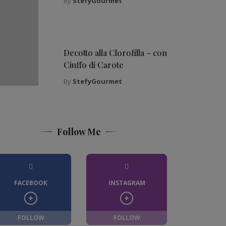
By
StefyGourmet
Decotto alla Clorofilla – con
Ciuffo di Carote
By
StefyGourmet
Follow Me
FACEBOOK
INSTAGRAM
FOLLOW
FOLLOW