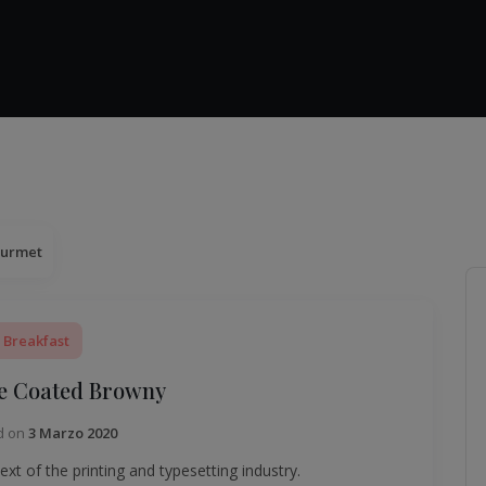
ourmet
Breakfast
e Coated Browny
d on
3 Marzo 2020
t of the printing and typesetting industry.