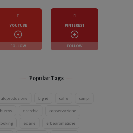
YOUTUBE
PINTEREST
FOLLOW
FOLLOW
Popular Tags
autoproduzione
bignè
caffè
campi
churros
cicerchia
conservazione
Cooking
eclaire
erbearomatiche