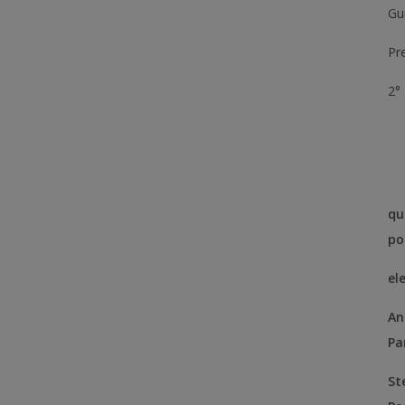
Gui
Pr
2°
qu
po
el
An
Pa
St