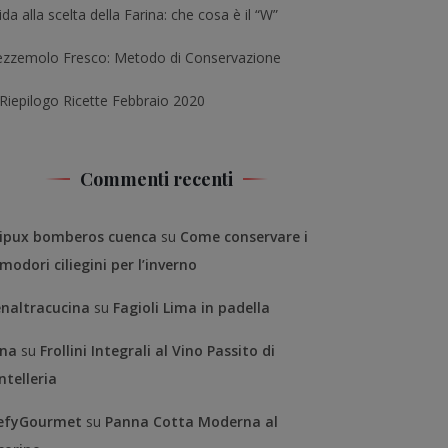
da alla scelta della Farina: che cosa è il “W”
ezzemolo Fresco: Metodo di Conservazione
 Riepilogo Ricette Febbraio 2020
Commenti recenti
ipux bomberos cuenca
su
Come conservare i
modori ciliegini per l’inverno
enaltracucina
su
Fagioli Lima in padella
na
su
Frollini Integrali al Vino Passito di
ntelleria
efyGourmet
su
Panna Cotta Moderna al