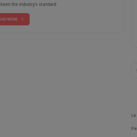
een the industry’s standard
EAD MORE
Le
Pas